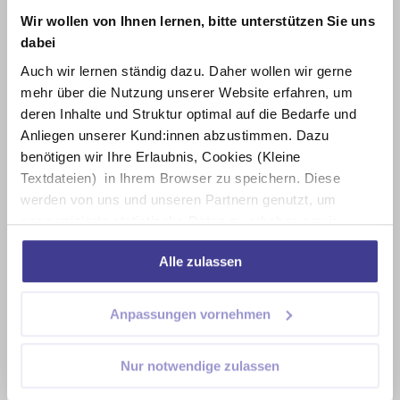
Wir wollen von Ihnen lernen, bitte unterstützen Sie uns
dabei
Lernend arbeiten – arbeitend lernen
Auch wir lernen ständig dazu. Daher wollen wir gerne
mehr über die Nutzung unserer Website erfahren, um
deren Inhalte und Struktur optimal auf die Bedarfe und
Gute Frage…
Anliegen unserer Kund:innen abzustimmen. Dazu
benötigen wir Ihre Erlaubnis, Cookies (Kleine
Textdateien) in Ihrem Browser zu speichern. Diese
Von der Lehr- zur Lernveranstaltung
werden von uns und unseren Partnern genutzt, um
anonymisierte statistische Daten zu erheben sowie
Nutzungsverhalten nachzuvollziehen. Darüber hinaus
Lernschwierigkeit oder Lernchance?
Alle zulassen
können wir damit unsere Inhalte und Online-Anzeigen
personalisieren und weitere soziale, digitale Interaktionen
anstoßen. Mehr dazu erfahren Sie in unserer
Lern- und motivationstheoretische Hintergründe
Anpassungen vornehmen
Datenschutzerklärung. Wir freuen uns über Ihre
Zustimmung.
Nur notwendige zulassen
Gesprächsführung in der Lernprozessbegleitung