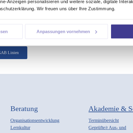
ine-Anzeigen personalisieren und weitere soziale, digitale Inter
nschutzerklärung. Wir freuen uns über Ihre Zustimmung.
Linien
ssen
Anpassungen vornehmen
hr geben wir unseren Kund:innen und Partner:innen mit den GAB Linien
ätze, praxisnahe Forschungsergebnisse und interessante Erfahrungen 
GAB Linien
Beratung
Akademie & S
Organisationsentwicklung
Terminübersicht
Lernkultur
Geprüfte/r Aus- und