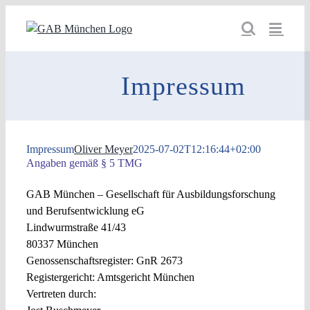
Zum
Inhalt
springen
Impressum
Impressum
Oliver Meyer
2025-07-02T12:16:44+02:00
Angaben gemäß § 5 TMG
GAB München – Gesellschaft für Ausbildungsforschung
und Berufsentwicklung eG
Lindwurmstraße 41/43
80337 München
Genossenschaftsregister: GnR 2673
Registergericht: Amtsgericht München
Vertreten durch: