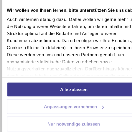
Fremdeinträge in vom Autor eingerichteten Gästebüchern,
Wir wollen von Ihnen lernen, bitte unterstützen Sie uns da
Diskussionsforen, Linkverzeichnissen, Mailinglisten und
in allen anderen Formen von Datenbanken, auf deren
Auch wir lernen ständig dazu. Daher wollen wir gerne mehr 
Inhalt externe Schreibzugriffe möglich sind. Für illegale,
die Nutzung unserer Website erfahren, um deren Inhalte und
fehlerhafte oder unvollständige Inhalte und insbesondere
Struktur optimal auf die Bedarfe und Anliegen unserer
für Schäden, die aus der Nutzung oder Nichtnutzung
Kund:innen abzustimmen. Dazu benötigen wir Ihre Erlaubnis
solcherart dargebotener Informationen entstehen, haftet
Cookies (Kleine Textdateien) in Ihrem Browser zu speichern
allein der Anbieter der Seite, auf welche verwiesen wurde,
Diese werden von uns und unseren Partnern genutzt, um
nicht derjenige, der über Links auf die jeweilige
anonymisierte statistische Daten zu erheben sowie
Veröffentlichung lediglich verweist.
Nutzungsverhalten nachzuvollziehen. Darüber hinaus können
3. Urheber- und Kennzeichenrecht
damit unsere Inhalte und Online-Anzeigen personalisieren u
Der Autor ist bestrebt, in allen Publikationen die
weitere soziale, digitale Interaktionen anstoßen. Mehr dazu
Alle zulassen
Urheberrechte der verwendeten Bilder, Grafiken,
erfahren Sie in unserer Datenschutzerklärung. Wir freuen un
Tondokumente, Videosequenzen und Texte zu beachten,
über Ihre Zustimmung.
von ihm selbst erstellte Bilder, Grafiken, Tondokumente,
Anpassungen vornehmen
Videosequenzen und Texte zu nutzen oder auf lizenzfreie
Grafiken, Tondokumente, Videosequenzen und Texte
Nur notwendige zulassen
zurückzugreifen.