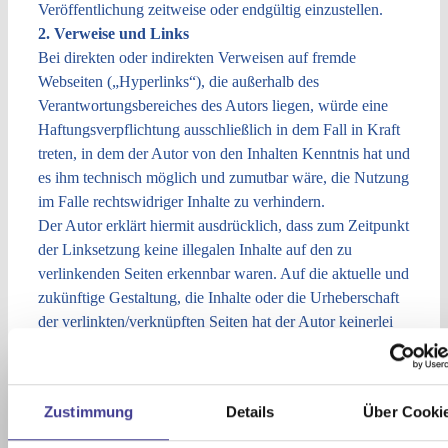
Veröffentlichung zeitweise oder endgültig einzustellen.
2. Verweise und Links
Bei direkten oder indirekten Verweisen auf fremde
Webseiten („Hyperlinks“), die außerhalb des
Verantwortungsbereiches des Autors liegen, würde eine
Haftungsverpflichtung ausschließlich in dem Fall in Kraft
treten, in dem der Autor von den Inhalten Kenntnis hat und
es ihm technisch möglich und zumutbar wäre, die Nutzung
im Falle rechtswidriger Inhalte zu verhindern.
Der Autor erklärt hiermit ausdrücklich, dass zum Zeitpunkt
der Linksetzung keine illegalen Inhalte auf den zu
verlinkenden Seiten erkennbar waren. Auf die aktuelle und
zukünftige Gestaltung, die Inhalte oder die Urheberschaft
der verlinkten/verknüpften Seiten hat der Autor keinerlei
Einfluss. Deshalb distanziert er sich hiermit ausdrücklich
von allen Inhalten aller verlinkten /verknüpften Seiten, die
nach der Linksetzung verändert wurden. Diese
Zustimmung
Details
Über Cooki
Feststellung gilt für alle innerhalb des eigenen
Internetangebotes gesetzten Links und Verweise sowie für