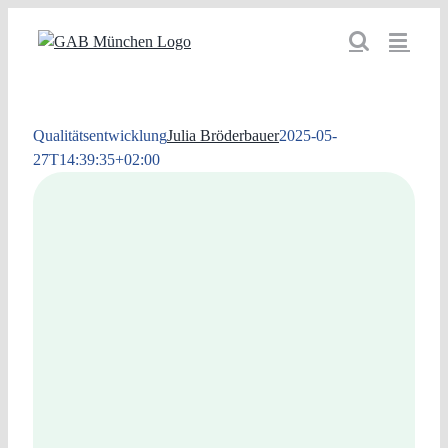
Zum
Inhalt
springen
Qualitätsentwicklung
Julia Bröderbauer
2025-05-
27T14:39:35+02:00