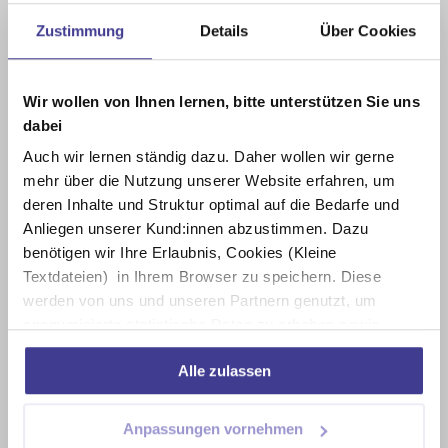
Zustimmung
Details
Über Cookies
Wir wollen von Ihnen lernen, bitte unterstützen Sie uns
dabei
Auch wir lernen ständig dazu. Daher wollen wir gerne
mehr über die Nutzung unserer Website erfahren, um
deren Inhalte und Struktur optimal auf die Bedarfe und
Anliegen unserer Kund:innen abzustimmen. Dazu
benötigen wir Ihre Erlaubnis, Cookies (Kleine
Textdateien) in Ihrem Browser zu speichern. Diese
werden von uns und unseren Partnern genutzt, um
anonymisierte statistische Daten zu erheben sowie
Nutzungsverhalten nachzuvollziehen. Darüber hinaus
Alle zulassen
können wir damit unsere Inhalte und Online-Anzeigen
personalisieren und weitere soziale, digitale Interaktionen
anstoßen. Mehr dazu erfahren Sie in unserer
Anpassungen vornehmen
Datenschutzerklärung. Wir freuen uns über Ihre