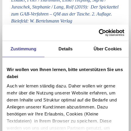
Juraschek, Stephanie / Lang, Rolf (2019): Der Spickzettel
zum GAB-Verfahren – QM aus der Tasche. 2. Auflage.
Bielefeld: W. Bertelsmann Verlag
ISBN:978-3-7639-5901-3
€ 14,95
Bestellen
Zustimmung
Details
Über Cookies
Weitere Veröffentlichungen
Wir wollen von Ihnen lernen, bitte unterstützen Sie uns
dabei
Auch wir lernen ständig dazu. Daher wollen wir gerne
mehr über die Nutzung unserer Website erfahren, um
deren Inhalte und Struktur optimal auf die Bedarfe und
Anliegen unserer Kund:innen abzustimmen. Dazu
benötigen wir Ihre Erlaubnis, Cookies (Kleine
Textdateien) in Ihrem Browser zu speichern. Diese
werden von uns und unseren Partnern genutzt, um