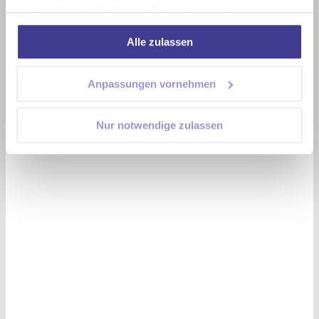
anonymisierte statistische Daten zu erheben sowie
Nutzungsverhalten nachzuvollziehen. Darüber hinaus
Alle zulassen
können wir damit unsere Inhalte und Online-Anzeigen
personalisieren und weitere soziale, digitale Interaktionen
anstoßen. Mehr dazu erfahren Sie in unserer
Anpassungen vornehmen
Datenschutzerklärung. Wir freuen uns über Ihre
Zustimmung.
Nur notwendige zulassen