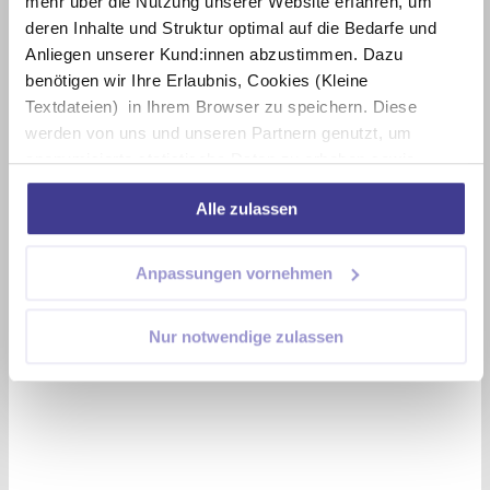
mehr über die Nutzung unserer Website erfahren, um
deren Inhalte und Struktur optimal auf die Bedarfe und
Anliegen unserer Kund:innen abzustimmen. Dazu
benötigen wir Ihre Erlaubnis, Cookies (Kleine
Textdateien) in Ihrem Browser zu speichern. Diese
werden von uns und unseren Partnern genutzt, um
anonymisierte statistische Daten zu erheben sowie
Nutzungsverhalten nachzuvollziehen. Darüber hinaus
Alle zulassen
können wir damit unsere Inhalte und Online-Anzeigen
personalisieren und weitere soziale, digitale Interaktionen
anstoßen. Mehr dazu erfahren Sie in unserer
Anpassungen vornehmen
Datenschutzerklärung. Wir freuen uns über Ihre
Zustimmung.
Nur notwendige zulassen