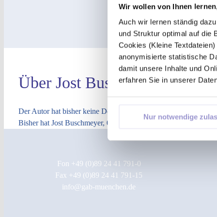
Wir wollen von Ihnen lernen,
Auch wir lernen ständig dazu
und Struktur optimal auf die
Cookies (Kleine Textdateien
anonymisierte statistische 
damit unsere Inhalte und Onl
Über
Jost Buschmeyer
erfahren Sie in unserer Date
Der Autor hat bisher keine Details angegeben.
Nur notwendige zula
Bisher hat Jost Buschmeyer, 0 Blog Beiträge geschrieben.
Fon +49 (0)89 24 41 791-0
Fax +49 (0)89 24 41 791-15
info@gab-muenchen.de